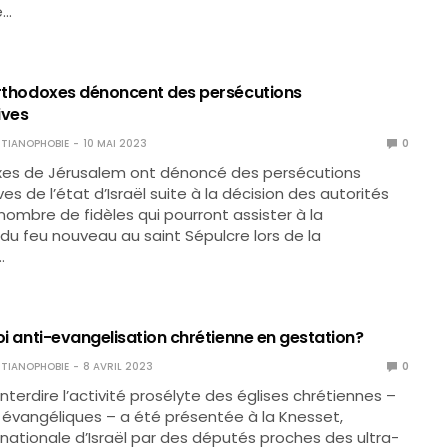
e…
s orthodoxes dénoncent des persécutions
ives
TIANOPHOBIE
10 MAI 2023
0
xes de Jérusalem ont dénoncé des persécutions
es de l’état d’Israël suite à la décision des autorités
 nombre de fidèles qui pourront assister à la
du feu nouveau au saint Sépulcre lors de la
…
 loi anti-evangelisation chrétienne en gestation?
TIANOPHOBIE
8 AVRIL 2023
0
interdire l’activité prosélyte des églises chrétiennes –
vangéliques – a été présentée à la Knesset,
nationale d’Israël par des députés proches des ultra-