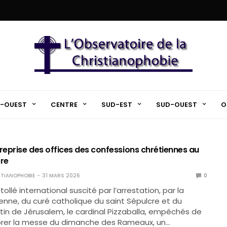
-OUEST
CENTRE
SUD-EST
SUD-OUEST
O
reprise des offices des confessions chrétiennes au
cre
TIANOPHOBIE
31 MARS 2026
0
 tollé international suscité par l’arrestation, par la
lienne, du curé catholique du saint Sépulcre et du
atin de Jérusalem, le cardinal Pizzaballa, empêchés de
ébrer la messe du dimanche des Rameaux, un…