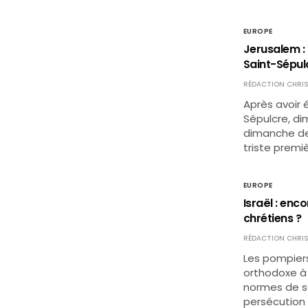
EUROPE
Jerusalem : 
Saint-Sépul
RÉDACTION CHRIS
Après avoir é
Sépulcre, di
dimanche de
triste premiè
EUROPE
Israël : enc
chrétiens ?
RÉDACTION CHRIS
Les pompiers
orthodoxe à 
normes de s
persécution 