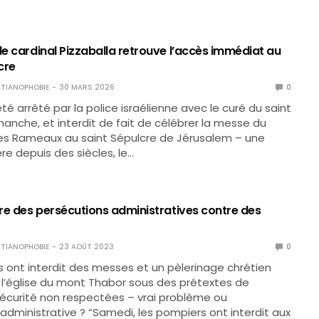
le cardinal Pizzaballa retrouve l’accès immédiat au
cre
TIANOPHOBIE
30 MARS 2026
0
té arrêté par la police israélienne avec le curé du saint
manche, et interdit de fait de célébrer la messe du
s Rameaux au saint Sépulcre de Jérusalem – une
re depuis des siècles, le…
ore des persécutions administratives contre des
TIANOPHOBIE
23 AOÛT 2023
0
 ont interdit des messes et un pèlerinage chrétien
l’église du mont Thabor sous des prétextes de
écurité non respectées – vrai problème ou
administrative ? “Samedi, les pompiers ont interdit aux