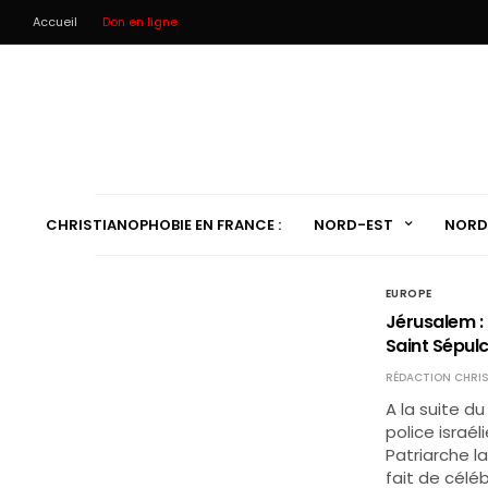
Accueil
Don en ligne
CHRISTIANOPHOBIE EN FRANCE :
NORD-EST
NORD
EUROPE
Jérusalem : 
Saint Sépul
RÉDACTION CHRIS
A la suite du
police israé
Patriarche l
fait de cél