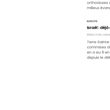
orthodoxes a
milieux évan
EUROPE
Israël : déj
RÉDACTION CHRIS
Terre Sainte
commises dep
en a eu 9 en 
depuis le dé