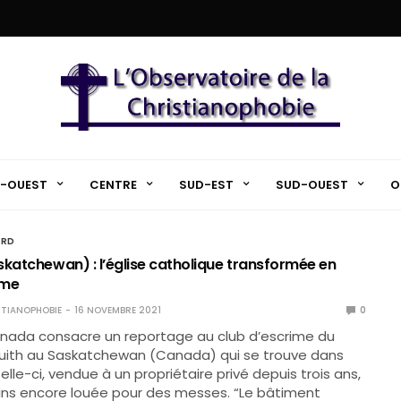
-OUEST
CENTRE
SUD-EST
SUD-OUEST
O
ORD
skatchewan) : l’église catholique transformée en
ime
TIANOPHOBIE
16 NOVEMBRE 2021
0
anada consacre un reportage au club d’escrime du
quith au Saskatchewan (Canada) qui se trouve dans
elle-ci, vendue à un propriétaire privé depuis trois ans,
ns encore louée pour des messes. “Le bâtiment