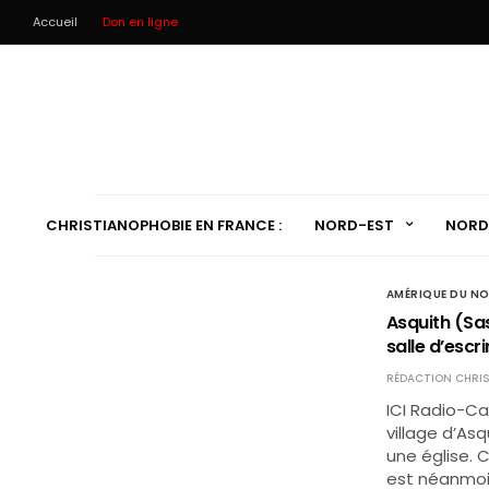
Accueil
Don en ligne
CHRISTIANOPHOBIE EN FRANCE :
NORD-EST
NORD
AMÉRIQUE DU N
Asquith (Sa
salle d’escr
RÉDACTION CHRIS
ICI Radio-C
village d’As
une église. C
est néanmoi