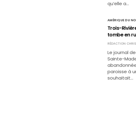
qu’elle a…
AMÉRIQUE DU N
Trois-Rivièr
tombe en ru
RÉDACTION CHRIS
Le journal de
Sainte-Madel
abandonnée 
paroisse à u
souhaitait…