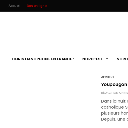
Accueil
Don en ligne
CHRISTIANOPHOBIE EN FRANCE :
NORD-EST
NORD
AFRIQUE
Youpougon (C
RÉDACTION CHRIS
Dans la nuit
catholique S
plusieurs ho
Depuis, une a