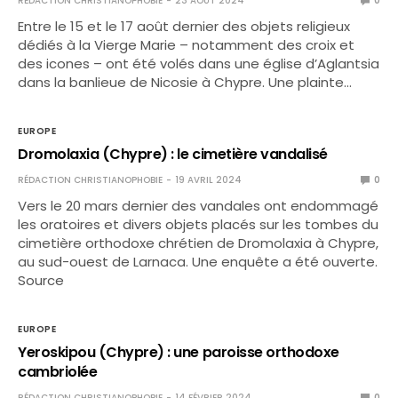
RÉDACTION CHRISTIANOPHOBIE
23 AOÛT 2024
0
Entre le 15 et le 17 août dernier des objets religieux
dédiés à la Vierge Marie – notamment des croix et
des icones – ont été volés dans une église d’Aglantsia
dans la banlieue de Nicosie à Chypre. Une plainte…
EUROPE
Dromolaxia (Chypre) : le cimetière vandalisé
RÉDACTION CHRISTIANOPHOBIE
19 AVRIL 2024
0
Vers le 20 mars dernier des vandales ont endommagé
les oratoires et divers objets placés sur les tombes du
cimetière orthodoxe chrétien de Dromolaxia à Chypre,
au sud-ouest de Larnaca. Une enquête a été ouverte.
Source
EUROPE
Yeroskipou (Chypre) : une paroisse orthodoxe
cambriolée
RÉDACTION CHRISTIANOPHOBIE
14 FÉVRIER 2024
0