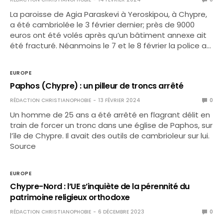
La paroisse de Agia Paraskevi à Yeroskipou, à Chypre,
a été cambriolée le 3 février dernier; près de 9000
euros ont été volés après qu’un bâtiment annexe ait
été fracturé. Néanmoins le 7 et le 8 février la police a…
EUROPE
Paphos (Chypre) : un pilleur de troncs arrêté
RÉDACTION CHRISTIANOPHOBIE
13 FÉVRIER 2024
0
Un homme de 25 ans a été arrêté en flagrant délit en
train de forcer un tronc dans une église de Paphos, sur
l’île de Chypre. Il avait des outils de cambrioleur sur lui.
Source
EUROPE
Chypre-Nord : l’UE s’inquiète de la pérennité du
patrimoine religieux orthodoxe
RÉDACTION CHRISTIANOPHOBIE
6 DÉCEMBRE 2023
0