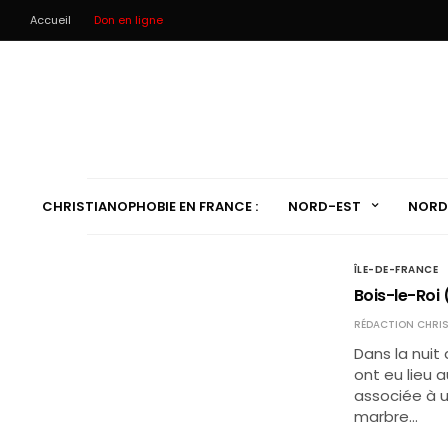
Accueil
Don en ligne
CHRISTIANOPHOBIE EN FRANCE :
NORD-EST
NORD
ÎLE-DE-FRANCE
Bois-le-Roi 
RÉDACTION CHRIS
Dans la nuit
ont eu lieu a
associée à u
marbre…