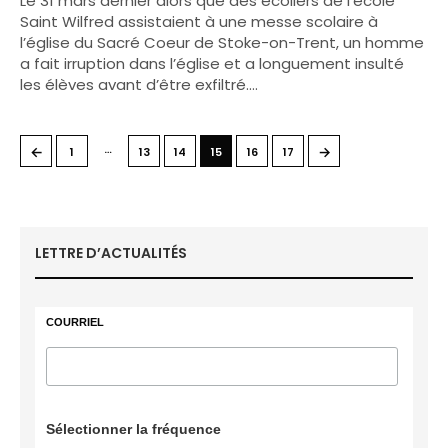
Le 31 mars dernier alors que des écoliers de l’école
Saint Wilfred assistaient à une messe scolaire à
l’église du Sacré Coeur de Stoke-on-Trent, un homme
a fait irruption dans l’église et a longuement insulté
les élèves avant d’être exfiltré.…
…
←
→
1
13
14
15
16
17
LETTRE D’ACTUALITÉS
COURRIEL
Sélectionner la fréquence