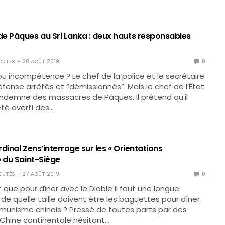
e Pâques au Sri Lanka : deux hauts responsables
CUTÉS
28 AOÛT 2019
0
u incompétence ? Le chef de la police et le secrétaire
Défense arrêtés et “démissionnés”. Mais le chef de l’État
indemne des massacres de Pâques. Il prétend qu’il
été averti des…
ardinal Zens’interroge sur les « Orientations
» du Saint-Siège
CUTÉS
27 AOÛT 2019
0
 que pour dîner avec le Diable il faut une longue
s de quelle taille doivent être les baguettes pour dîner
munisme chinois ? Pressé de toutes parts par des
Chine continentale hésitant…