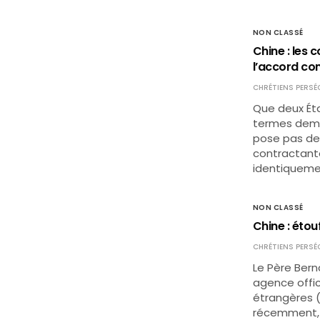
NON CLASSÉ
Chine : les
l’accord con
CHRÉTIENS PERSÉ
Que deux Éta
termes deme
pose pas de
contractant
identiqueme
NON CLASSÉ
Chine : étou
CHRÉTIENS PERSÉ
Le Père Bern
agence offici
étrangères (P
récemment, un