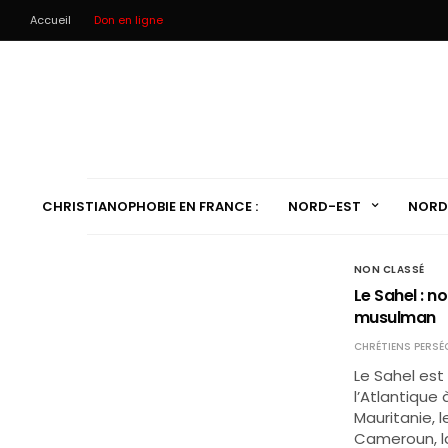
Accueil
Don en ligne
CHRISTIANOPHOBIE EN FRANCE :
NORD-EST
NORD
NON CLASSÉ
Le Sahel : 
musulman
CHRÉTIENS PERSÉ
Le Sahel est
l’Atlantique à
Mauritanie, le
Cameroun, la