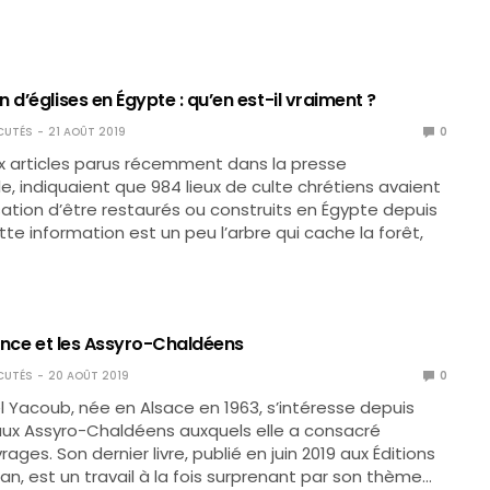
 d’églises en Égypte : qu’en est-il vraiment ?
CUTÉS
21 AOÛT 2019
0
 articles parus récemment dans la presse
le, indiquaient que 984 lieux de culte chrétiens avaient
isation d’être restaurés ou construits en Égypte depuis
tte information est un peu l’arbre qui cache la forêt,
rance et les Assyro-Chaldéens
CUTÉS
20 AOÛT 2019
0
l Yacoub, née en Alsace en 1963, s’intéresse depuis
ux Assyro-Chaldéens auxquels elle a consacré
rages. Son dernier livre, publié en juin 2019 aux Éditions
an, est un travail à la fois surprenant par son thème…