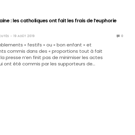
ine : les catholiques ont fait les frais de l’euphorie
CUTÉS
19 AOÛT 2019
0
blements « festifs » ou « bon enfant » et
s commis dans des « proportions tout à fait
 la presse n’en finit pas de minimiser les actes
ui ont été commis par les supporteurs de…