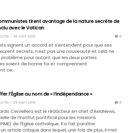
 communistes tirent avantage de la nature secrète de
clu avec le Vatican
CUTÉS
26 AOÛT 2019
0
ts signent un accord et s’entendent pour que ses
urent secrets, n’est pas une nouveauté et cela ne
 problème pour autant que les deux parties
es soient de bonne foi et comprennent
nt ce…
ffer l’Église au nom de « l’indépendance »
CUTÉS
24 AOÛT 2019
0
ardo Cervellera est le rédacteur en chef d’AsiaNews,
elle de l’Institut pontifical pour les missions
IME) de l’Église catholique. Il a fait paraître
 article critique dans lequel, une fois de plus, il met