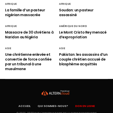
AFRIQUE
AFRIQUE
La famille d’un pasteur
Soudan: un pasteur
nigérian massacrée
assassiné
AFRIQUE
AMÉRIQUE DU NORD
Massacre de 30 chrétiens à
Le Mont Cristo Rey menacé
Naridon au Nigéria
d’expropriation
ASIE
ASIE
Une chrétienne enlevée et
Pakistan: les assassins d’un
convertie de force confiée
couple chrétien accusé de
par un tribunal à une
blasphème acquittés
musulmane
ACCUEIL
QUI SOMMES-NOUS?
DON EN LIGNE