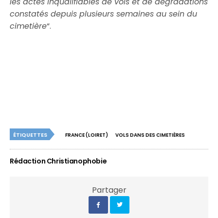
les actes inqualifiables de vols et de dégradations
constatés depuis plusieurs semaines au sein du
cimetière
“.
ÉTIQUETTES
FRANCE (LOIRET)
VOLS DANS DES CIMETIÈRES
Rédaction Christianophobie
Partager