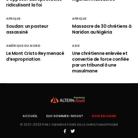
ridiculisant la foi
AFRIQUE
AFRIQUE
Soudan: un pasteur
Massacre de 30 chrétiens à
assassiné
Naridon au Nigéria
AMÉRIQUE DU NORD
ASIE
Le Mont Cristo Rey menacé
Une chrétienne enlevée et
d’expropriation
convertie de force confiée
par un tribunal à une
musulmane
ACCUEIL
QUI SOMMES-NOUS?
DON EN LIGNE
© 2021-2023 PAR L'OBSERVATOIRE DE LA CHRISTIANOPHOBIE