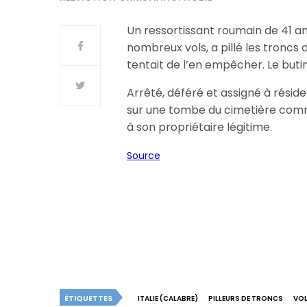
Un ressortissant roumain de 41 a
nombreux vols, a pillé les troncs d
tentait de l’en empêcher. Le butin
Arrêté, déféré et assigné à résiden
sur une tombe du cimetière commun
à son propriétaire légitime.
Source
ÉTIQUETTES
ITALIE (CALABRE)
PILLEURS DE TRONCS
VOL