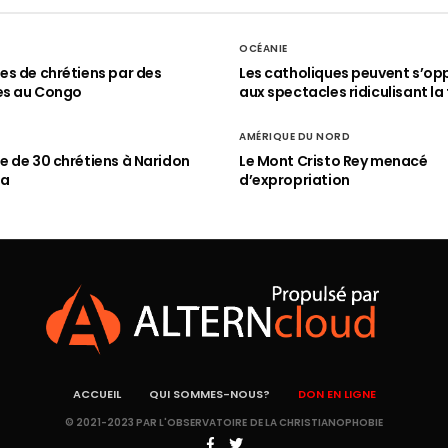
OCÉANIE
s de chrétiens par des
Les catholiques peuvent s’op
es au Congo
aux spectacles ridiculisant la 
AMÉRIQUE DU NORD
 de 30 chrétiens à Naridon
Le Mont Cristo Rey menacé
ia
d’expropriation
ACCUEIL
QUI SOMMES-NOUS?
DON EN LIGNE
© 2021-2023 PAR L'OBSERVATOIRE DE LA CHRISTIANOPHOBIE