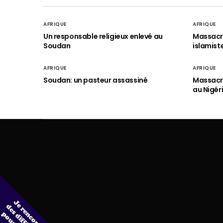
AFRIQUE
AFRIQUE
Un responsable religieux enlevé au
Massacre
Soudan
islamist
AFRIQUE
AFRIQUE
Soudan: un pasteur assassiné
Massacre
au Nigér