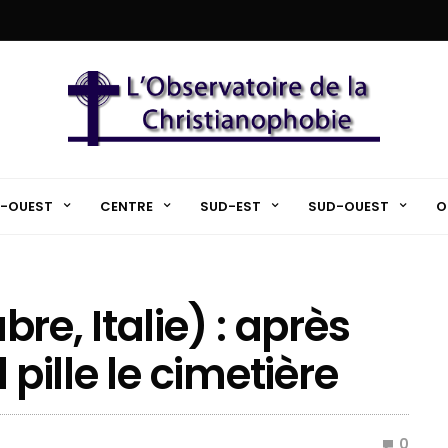
-OUEST
CENTRE
SUD-EST
SUD-OUEST
O
re, Italie) : après
l pille le cimetière
0