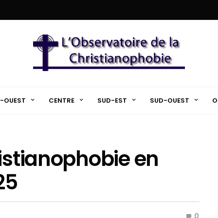
-OUEST
CENTRE
SUD-EST
SUD-OUEST
O
ristianophobie en
25
0