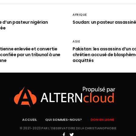
AFRIQUE
le d’un pasteur nigérian
Soudan: un pasteur assassin
rée
ASIE
tienne enlevée et convertie
Pakistan: les assassins d’un c
 confiée par un tribunal à une
chrétien accusé de blasphèm
ane
acquittés
ACCUEIL
QUI SOMMES-NOUS?
DON EN LIGNE
© 2021-2023 PAR L'OBSERVATOIRE DE LA CHRISTIANOPHOBIE