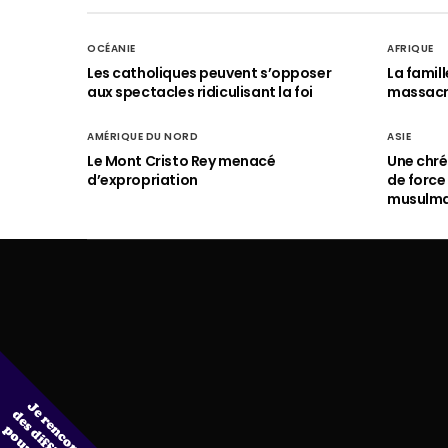
OCÉANIE
AFRIQUE
Les catholiques peuvent s’opposer
La famil
aux spectacles ridiculisant la foi
massac
AMÉRIQUE DU NORD
ASIE
Le Mont Cristo Rey menacé
Une chré
d’expropriation
de force
musulm