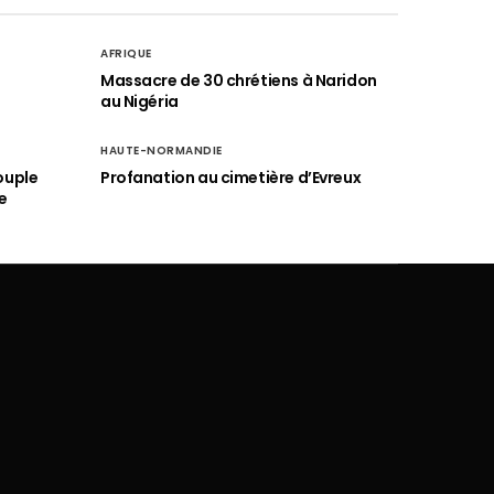
AFRIQUE
é
Massacre de 30 chrétiens à Naridon
au Nigéria
HAUTE-NORMANDIE
ouple
Profanation au cimetière d’Evreux
e