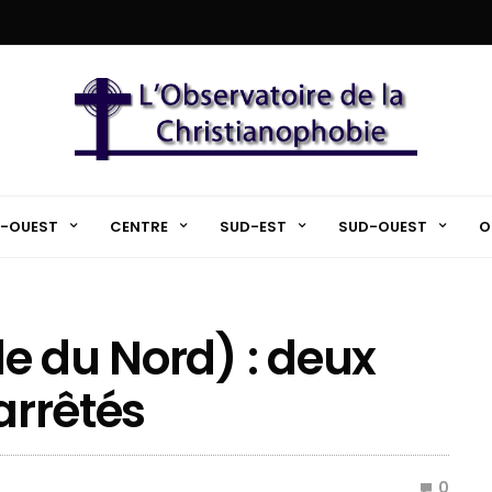
-OUEST
CENTRE
SUD-EST
SUD-OUEST
O
e du Nord) : deux
arrêtés
0