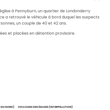
e église à Pennyburn, un quartier de Londonderry
ice a retrouvé le véhicule à bord duquel les suspects
ersonnes, un couple de 40 et 42 ans.
ées et placées en détention provisoire.
E DU NORD)
VOLS DANS DES ÉGLISES (INTERPELLATION)