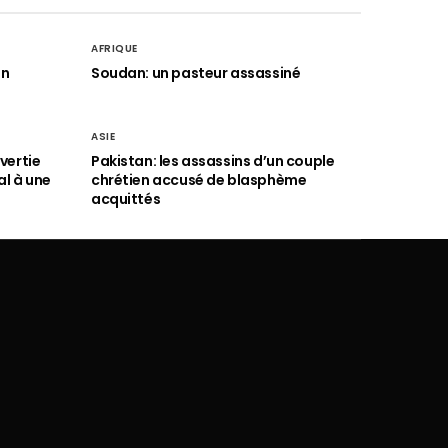
AFRIQUE
an
Soudan: un pasteur assassiné
ASIE
vertie
Pakistan: les assassins d’un couple
al à une
chrétien accusé de blasphème
acquittés