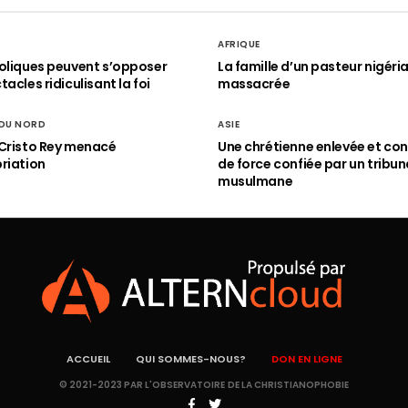
AFRIQUE
oliques peuvent s’opposer
La famille d’un pasteur nigéri
acles ridiculisant la foi
massacrée
 DU NORD
ASIE
Cristo Rey menacé
Une chrétienne enlevée et con
riation
de force confiée par un tribun
musulmane
ACCUEIL
QUI SOMMES-NOUS?
DON EN LIGNE
© 2021-2023 PAR L'OBSERVATOIRE DE LA CHRISTIANOPHOBIE