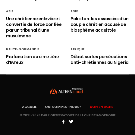
ASIE
ASIE
Une chrétienne enlevée et
Pakistan: les assassins d’un
convertie de force confiée
couple chrétien accusé de
par un tribunal à une
blasphème acquittés
musulmane
HAUTE-NORMANDIE
AFRIQUE
Profanation au cimetière
Débat sur les persécutions
d’Evreux
anti-chrétiennes au Nigeria
ACCUEIL
QUI SOMMES-NOUS?
DON EN LIGNE
© 2021-2023 PAR L'OBSERVATOIRE DE LA CHRISTIANOPHOBIE