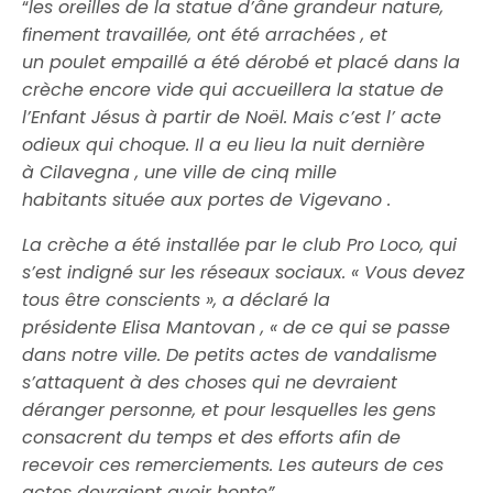
“
les oreilles de
la statue d’âne grandeur nature,
finement travaillée,
ont été arrachées
, et
un
poulet
empaillé a été dérobé et placé
dans la
crèche encore vide
qui accueillera la statue de
l’Enfant Jésus à partir de Noël. Mais c’est l’
acte
odieux
qui choque. Il a eu lieu la nuit dernière
à
Cilavegna
, une ville de cinq mille
habitants
située aux portes de Vigevano .
La crèche a été installée par le club Pro Loco, qui
s’est indigné sur les réseaux sociaux.
« Vous devez
tous être conscients », a déclaré la
présidente
Elisa Mantovan
, « de ce qui se passe
dans notre ville. De petits actes de
vandalisme
s’attaquent à des choses qui ne devraient
déranger personne,
et pour lesquelles
les gens
consacrent du temps et des efforts afin de
recevoir ces remerciements.
Les auteurs de ces
actes
devraient avoir honte”.