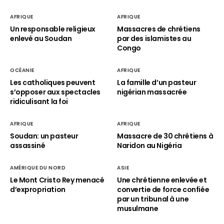
AFRIQUE
AFRIQUE
Un responsable religieux
Massacres de chrétiens
enlevé au Soudan
par des islamistes au
Congo
OCÉANIE
AFRIQUE
Les catholiques peuvent
La famille d’un pasteur
s’opposer aux spectacles
nigérian massacrée
ridiculisant la foi
AFRIQUE
AFRIQUE
Soudan: un pasteur
Massacre de 30 chrétiens à
assassiné
Naridon au Nigéria
AMÉRIQUE DU NORD
ASIE
Le Mont Cristo Rey menacé
Une chrétienne enlevée et
d’expropriation
convertie de force confiée
par un tribunal à une
musulmane