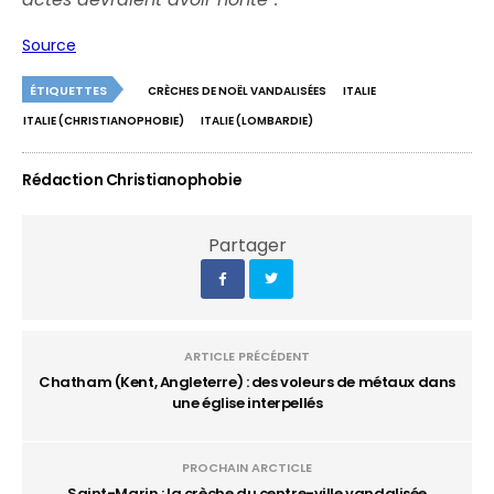
Source
ÉTIQUETTES
CRÈCHES DE NOËL VANDALISÉES
ITALIE
ITALIE (CHRISTIANOPHOBIE)
ITALIE (LOMBARDIE)
Rédaction Christianophobie
Partager
ARTICLE PRÉCÉDENT
Chatham (Kent, Angleterre) : des voleurs de métaux dans
une église interpellés
PROCHAIN ARCTICLE
Saint-Marin : la crèche du centre-ville vandalisée