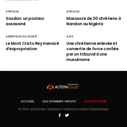
AFRIQUE
AFRIQUE
Soudan: un pasteur
Massacre de 30 chrétiens à
assassiné
Naridon au Nigéria
AMÉRIQUE DU NORD
ASIE
Le Mont Cristo Rey menacé
Une chrétienne enlevée et
d’expropriation
convertie de force confiée
par un tribunal à une
musulmane
ACCUEIL
QUI SOMMES-NOUS?
DON EN LIGNE
© 2021-2023 PAR L'OBSERVATOIRE DE LA CHRISTIANOPHOBIE