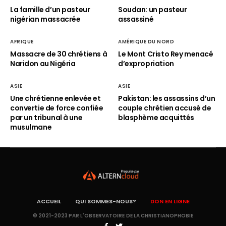
La famille d’un pasteur
Soudan: un pasteur
nigérian massacrée
assassiné
AFRIQUE
AMÉRIQUE DU NORD
Massacre de 30 chrétiens à
Le Mont Cristo Rey menacé
Naridon au Nigéria
d’expropriation
ASIE
ASIE
Une chrétienne enlevée et
Pakistan: les assassins d’un
convertie de force confiée
couple chrétien accusé de
par un tribunal à une
blasphème acquittés
musulmane
ACCUEIL
QUI SOMMES-NOUS?
DON EN LIGNE
© 2021-2023 PAR L'OBSERVATOIRE DE LA CHRISTIANOPHOBIE