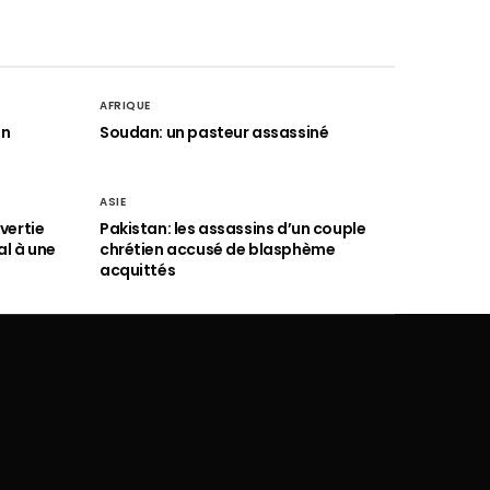
AFRIQUE
an
Soudan: un pasteur assassiné
ASIE
vertie
Pakistan: les assassins d’un couple
al à une
chrétien accusé de blasphème
acquittés