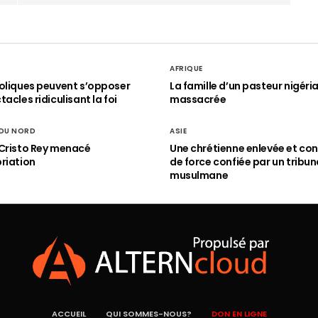
AFRIQUE
oliques peuvent s’opposer
La famille d’un pasteur nigéri
acles ridiculisant la foi
massacrée
 DU NORD
ASIE
Cristo Rey menacé
Une chrétienne enlevée et con
riation
de force confiée par un tribun
musulmane
ACCUEIL
QUI SOMMES-NOUS?
DON EN LIGNE