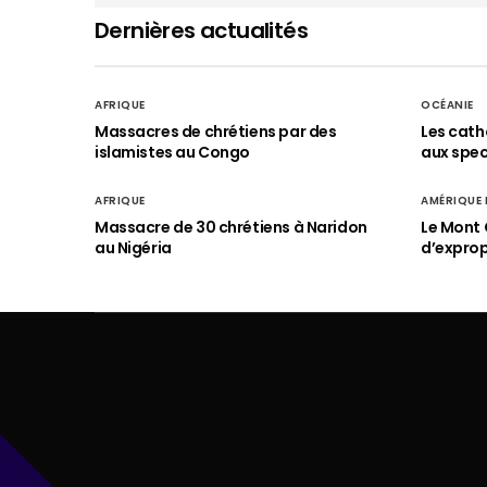
Dernières actualités
AFRIQUE
OCÉANIE
Massacres de chrétiens par des
Les cath
islamistes au Congo
aux spect
AFRIQUE
AMÉRIQUE
Massacre de 30 chrétiens à Naridon
Le Mont 
au Nigéria
d’exprop