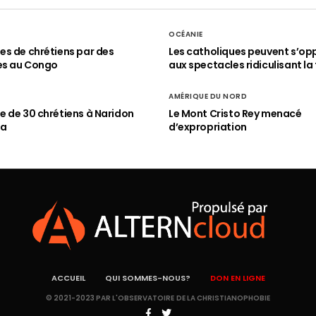
OCÉANIE
s de chrétiens par des
Les catholiques peuvent s’op
es au Congo
aux spectacles ridiculisant la 
AMÉRIQUE DU NORD
 de 30 chrétiens à Naridon
Le Mont Cristo Rey menacé
ia
d’expropriation
ACCUEIL
QUI SOMMES-NOUS?
DON EN LIGNE
© 2021-2023 PAR L'OBSERVATOIRE DE LA CHRISTIANOPHOBIE