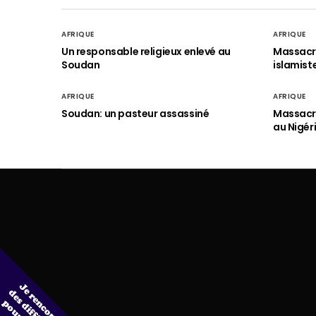
AFRIQUE
AFRIQUE
Un responsable religieux enlevé au
Massacre
Soudan
islamist
AFRIQUE
AFRIQUE
Soudan: un pasteur assassiné
Massacre
au Nigér