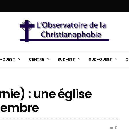
-OUEST
CENTRE
SUD-EST
SUD-OUEST
O
nie) : une église
écembre
0