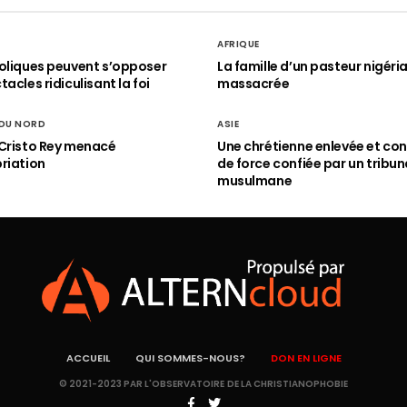
AFRIQUE
oliques peuvent s’opposer
La famille d’un pasteur nigéri
acles ridiculisant la foi
massacrée
 DU NORD
ASIE
Cristo Rey menacé
Une chrétienne enlevée et con
riation
de force confiée par un tribun
musulmane
ACCUEIL
QUI SOMMES-NOUS?
DON EN LIGNE
© 2021-2023 PAR L'OBSERVATOIRE DE LA CHRISTIANOPHOBIE