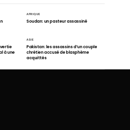
AFRIQUE
an
Soudan: un pasteur assassiné
ASIE
vertie
Pakistan: les assassins d’un couple
al à une
chrétien accusé de blasphème
acquittés