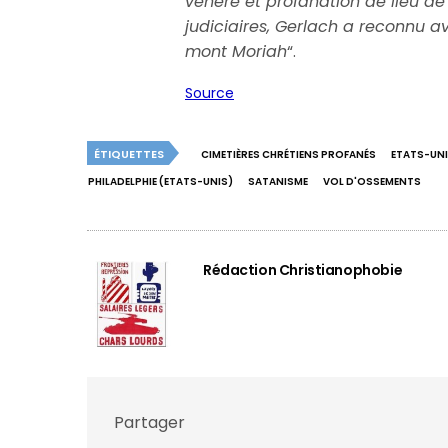
vénéré et profanation de lieu de
judiciaires, Gerlach a reconnu a
mont Moriah
“.
Source
ÉTIQUETTES
CIMETIÈRES CHRÉTIENS PROFANÉS
ETATS-UN
PHILADELPHIE (ETATS-UNIS)
SATANISME
VOL D'OSSEMENTS
Rédaction Christianophobie
Partager