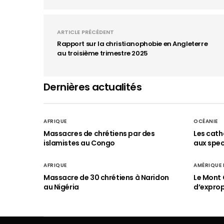
ARTICLE PRÉCÉDENT
Rapport sur la christianophobie en Angleterre
au troisième trimestre 2025
Dernières actualités
AFRIQUE
OCÉANIE
Massacres de chrétiens par des
Les cath
islamistes au Congo
aux spect
AFRIQUE
AMÉRIQUE
Massacre de 30 chrétiens à Naridon
Le Mont 
au Nigéria
d’exprop