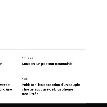
AFRIQUE
an
Soudan: un pasteur assassiné
ASIE
vertie
Pakistan: les assassins d’un couple
al à une
chrétien accusé de blasphème
acquittés