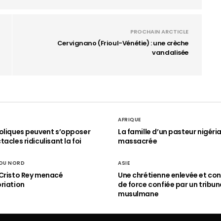
PROCHAIN ARCTICLE
Cervignano (Frioul-Vénétie) : une crèche
vandalisée
AFRIQUE
oliques peuvent s’opposer
La famille d’un pasteur nigéri
acles ridiculisant la foi
massacrée
 DU NORD
ASIE
Cristo Rey menacé
Une chrétienne enlevée et con
riation
de force confiée par un tribun
musulmane