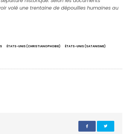
 sépulture historique.
Selon les documents
voir volé une trentaine de dépouilles humaines au
IS
ÉTATS-UNIS (CHRISTIANOPHOBIE)
ÉTATS-UNIS (SATANISME)