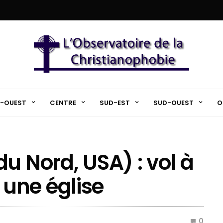
-OUEST
CENTRE
SUD-EST
SUD-OUEST
O
u Nord, USA) : vol à
une église
0