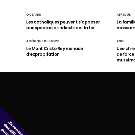
OCÉANIE
AFRIQUE
Les catholiques peuvent s’opposer
La famil
aux spectacles ridiculisant la foi
massac
AMÉRIQUE DU NORD
ASIE
Le Mont Cristo Rey menacé
Une chré
d’expropriation
de force
musulm