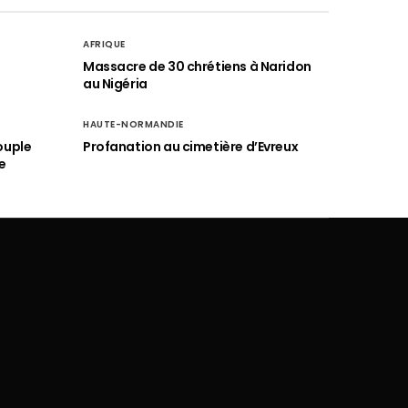
AFRIQUE
é
Massacre de 30 chrétiens à Naridon
au Nigéria
HAUTE-NORMANDIE
ouple
Profanation au cimetière d’Evreux
e