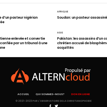
AFRIQUE
le d’un pasteur nigérian
Soudan: un pasteur assassin
rée
ASIE
tienne enlevée et convertie
Pakistan: les assassins d’un c
 confiée par un tribunal à une
chrétien accusé de blasphèm
ane
acquittés
ACCUEIL
QUI SOMMES-NOUS?
DON EN LIGNE
© 2021-2023 PAR L'OBSERVATOIRE DE LA CHRISTIANOPHOBIE