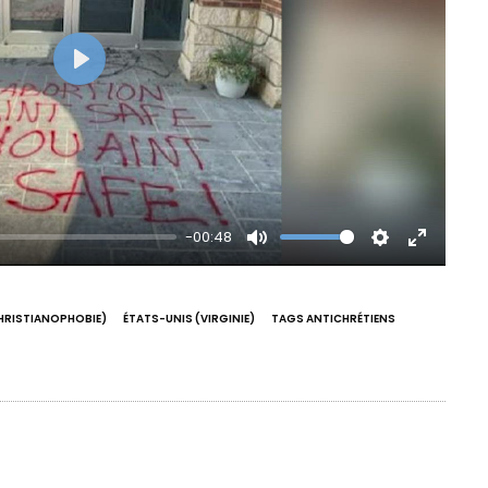
Play
-00:48
Mute
Settings
Enter
fullscre
HRISTIANOPHOBIE)
ÉTATS-UNIS (VIRGINIE)
TAGS ANTICHRÉTIENS