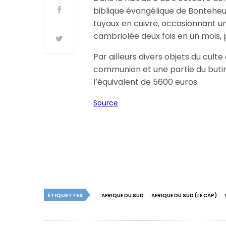
biblique évangélique de Bonteheuw
tuyaux en cuivre, occasionnant un
cambriolée deux fois en un mois, p
Par ailleurs divers objets du cult
communion et une partie du butin.
l’équivalent de 5600 euros.
Source
ÉTIQUETTES
AFRIQUE DU SUD
AFRIQUE DU SUD (LE CAP)