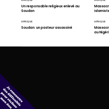
AFRIQUE
AFRIQUE
Un responsable religieux enlevé au
Massacre
Soudan
islamist
AFRIQUE
AFRIQUE
Soudan: un pasteur assassiné
Massacre
au Nigér