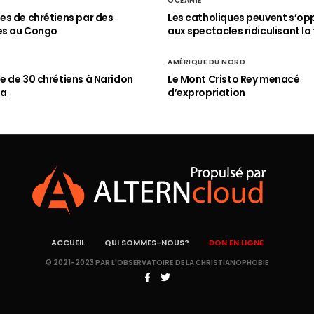
OCÉANIE
s de chrétiens par des
Les catholiques peuvent s’op
es au Congo
aux spectacles ridiculisant la 
AMÉRIQUE DU NORD
 de 30 chrétiens à Naridon
Le Mont Cristo Rey menacé
ia
d’expropriation
ACCUEIL
QUI SOMMES-NOUS?
DON EN LIGNE
© 2021-2023 PAR L'OBSERVATOIRE DE LA CHRISTIANOPHOBIE