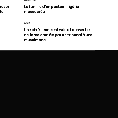
AFRIQUE
poser
La famille d’un pasteur nigérian
foi
massacrée
ASIE
Une chrétienne enlevée et convertie
de force confiée par un tribunal à une
musulmane