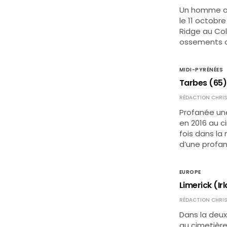
Un homme a é
le 11 octobr
Ridge au Col
ossements d’
MIDI-PYRÉNÉES
Tarbes (65) 
RÉDACTION CHRIS
Profanée un
en 2016 au c
fois dans la 
d’une profa
EUROPE
Limerick (Ir
RÉDACTION CHRIS
Dans la deu
au cimetière 