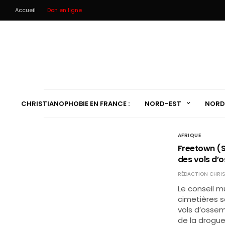
Accueil
Don en ligne
CHRISTIANOPHOBIE EN FRANCE :
NORD-EST
NORD
AFRIQUE
Freetown (Si
des vols d’o
RÉDACTION CHRIS
Le conseil m
cimetières so
vols d’ossem
de la drogue