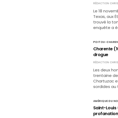
RÉDACTION CHRIS
Le 18 novemb
Texas, aux É
trouvé la to
enquête a é
POITOU-CHARE
Charente (16
drogue
RÉDACTION CHRIS
Les deux ho
trentaine d
Chartuzac et
sordides au 
AMÉRIQUE DU N
Saint-Louis
profanatio