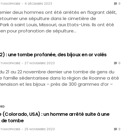
TIANOPHOBIE
4 DÉCEMBRE 2023
0
ernier deux hommes ont été arrêtés en flagrant délit,
retourner une sépulture dans le cimetière de
rk à saint Louis, Missouri, aux Etats-Unis. Ils ont été
en pour profanation de sépulture…
2) : une tombe profanée, des bijoux en or volés
TIANOPHOBIE
27 NOVEMBRE 2023
0
 du 21 au 22 novembre dernier une tombe de gens du
 famille sédentarisee dans la région de Roanne a été
enaison et les bijoux – près de 300 grammes d’or –
ORD
 (Colorado, USA) : un homme arrêté suite à une
n de tombe
TIANOPHOBIE
25 NOVEMBRE 2023
0