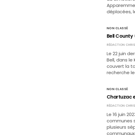
Apparemment 
déplacées, l
NON CLASSÉ
Bell County
RÉDACTION CHRIS
Le 22 juin d
Bell, dans le
couvert la to
recherche le
NON CLASSÉ
Chartuzac e
RÉDACTION CHRIS
Le 16 juin 2
communes si
plusieurs sé
communaux et