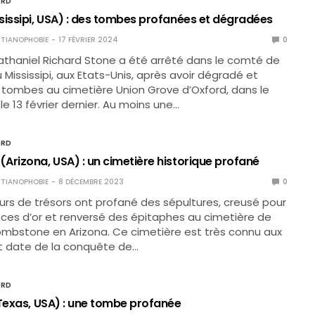
ORD
sissipi, USA) : des tombes profanées et dégradées
TIANOPHOBIE
17 FÉVRIER 2024
0
athaniel Richard Stone a été arrêté dans le comté de
 Mississipi, aux Etats-Unis, après avoir dégradé et
tombes au cimetière Union Grove d’Oxford, dans le
e 13 février dernier. Au moins une…
ORD
Arizona, USA) : un cimetière historique profané
TIANOPHOBIE
8 DÉCEMBRE 2023
0
rs de trésors ont profané des sépultures, creusé pour
èces d’or et renversé des épitaphes au cimetière de
Tombstone en Arizona. Ce cimetière est très connu aux
et date de la conquête de…
ORD
(Texas, USA) : une tombe profanée