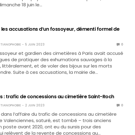
imanche 18 juin le…
s les accusations d’un fossoyeur, démenti formel de
TIANOPHOBIE
5 JUIN 2023
0
ssoyeur et gardien des cimetières à Paris avait accusé
ègues de pratiquer des exhumations sauvages à la
 littéralement, et de voler des bijoux sur les morts
endre. Suite à ces accusations, la mairie de…
s : trafic de concessions au cimetière Saint-Roch
TIANOPHOBIE
2 JUIN 2023
0
dans l’affaire du trafic de concessions au cimetière
e Valenciennes, saturé, est tombé – trois anciens
 poste avant 2020, ont eu du sursis pour des
qui relèvent de la revente de concessions au…