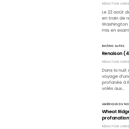
RÉDACTION CHRIS
Le 22 août d
en train de 
Washington Pa
mis en exam
RHÔNE-ALPES
Renaison (4
RÉDACTION CHRIS
Dans la nuit
voyage d’une
profanée à R
volés aux…
AMÉRIQUE DU N
Wheat Ridge
profanatio
RÉDACTION CHRIS