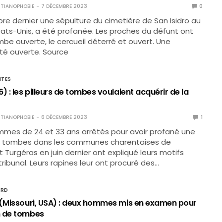
TIANOPHOBIE
7 DÉCEMBRE 2023
0
re dernier une sépulture du cimetière de San Isidro au
tats-Unis, a été profanée. Les proches du défunt ont
mbe ouverte, le cercueil déterré et ouvert. Une
té ouverte. Source
NTES
) : les pilleurs de tombes voulaient acquérir de la
TIANOPHOBIE
6 DÉCEMBRE 2023
1
mmes de 24 et 33 ans arrêtés pour avoir profané une
e tombes dans les communes charentaises de
 Turgéras en juin dernier ont expliqué leurs motifs
tribunal. Leurs rapines leur ont procuré des…
ORD
 (Missouri, USA) : deux hommes mis en examen pour
n de tombes