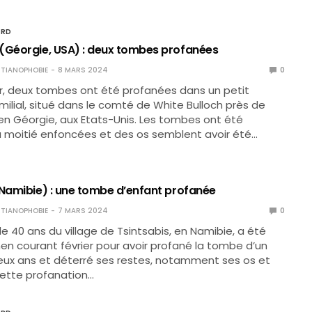
ORD
(Géorgie, USA) : deux tombes profanées
TIANOPHOBIE
8 MARS 2024
0
r, deux tombes ont été profanées dans un petit
milial, situé dans le comté de White Bulloch près de
n Géorgie, aux Etats-Unis. Les tombes ont été
à moitié enfoncées et des os semblent avoir été…
(Namibie) : une tombe d’enfant profanée
TIANOPHOBIE
7 MARS 2024
0
40 ans du village de Tsintsabis, en Namibie, a été
n courant février pour avoir profané la tombe d’un
eux ans et déterré ses restes, notamment ses os et
Cette profanation…