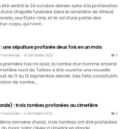
té arrêté le 24 octobre dernier suite à la profanation
e d’une chapelle funéraire dans le cimetière de Wheat
orado, aux États-Unis, et le vol d’une partie des
un corps, qui n’ont…
: une sépulture profanée deux fois en un mois
TIANOPHOBIE
15 SEPTEMBRE 2023
0
e première fois mi août, la tombe d’un homme enterré
imetière nord de Tarbes a été ouverte une nouvelle
nuit du 11 au 12 septembre dernier. Des faits constitutifs
nation de tombe.…
lande) : trois tombes profanées au cimetière
TIANOPHOBIE
5 SEPTEMBRE 2023
0
xième semaine d’août, trois tombes ont été profanées
du mont Saint Olivier à Limerick en Irlande.