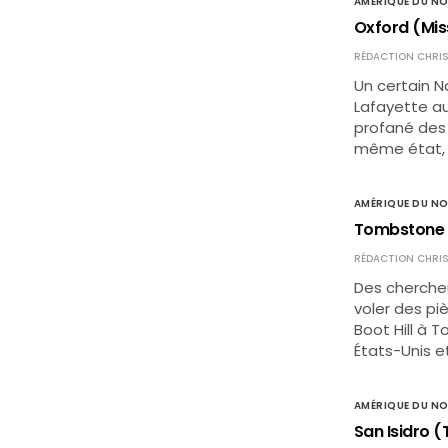
AMÉRIQUE DU N
Oxford (Mis
RÉDACTION CHRIS
Un certain N
Lafayette au
profané des 
même état, l
AMÉRIQUE DU N
Tombstone (
RÉDACTION CHRIS
Des chercheu
voler des pi
Boot Hill à 
États-Unis 
AMÉRIQUE DU N
San Isidro 