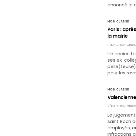
annoncé le d
NON CLASSÉ
Paris : aprè
la mairie
RÉDACTION CHRIS
Un ancien fo
ses ex-coll
pelle(teuse),
pour les rev
NON CLASSÉ
Valencienne
RÉDACTION CHRIS
Le jugement 
saint Roch d
employés, en
infractions 