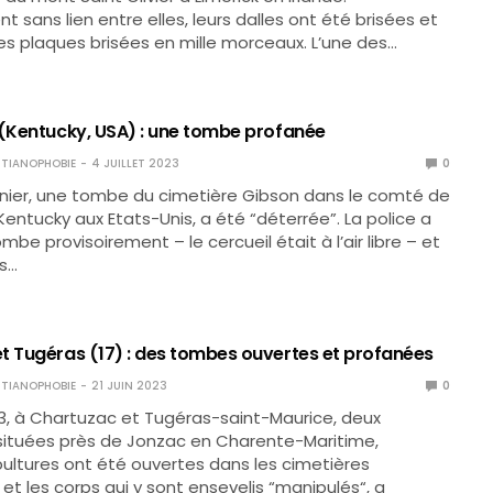
sans lien entre elles, leurs dalles ont été brisées et
es plaques brisées en mille morceaux. L’une des…
 (Kentucky, USA) : une tombe profanée
TIANOPHOBIE
4 JUILLET 2023
0
ernier, une tombe du cimetière Gibson dans le comté de
 Kentucky aux Etats-Unis, a été “déterrée”. La police a
mbe provisoirement – le cercueil était à l’air libre – et
s…
t Tugéras (17) : des tombes ouvertes et profanées
TIANOPHOBIE
21 JUIN 2023
0
023, à Chartuzac et Tugéras-saint-Maurice, deux
tuées près de Jonzac en Charente-Maritime,
pultures ont été ouvertes dans les cimetières
 les corps qui y sont ensevelis “manipulés“, a