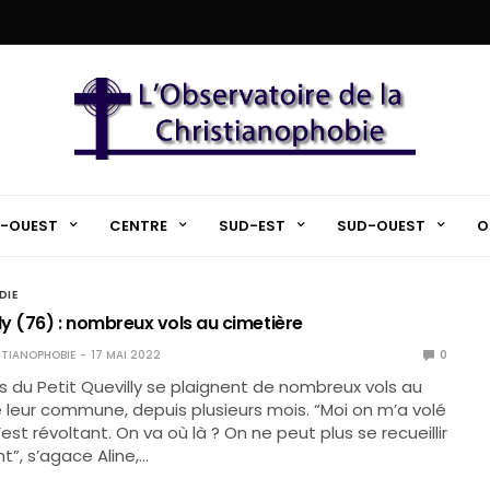
-OUEST
CENTRE
SUD-EST
SUD-OUEST
O
DIE
ly (76) : nombreux vols au cimetière
TIANOPHOBIE
17 MAI 2022
0
s du Petit Quevilly se plaignent de nombreux vols au
 leur commune, depuis plusieurs mois. “Moi on m’a volé
’est révoltant. On va où là ? On ne peut plus se recueillir
”, s’agace Aline,…