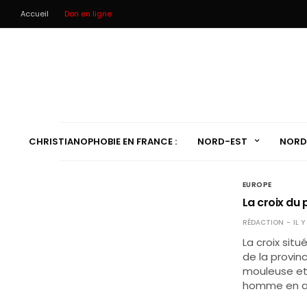
Accueil
Don en ligne
CHRISTIANOPHOBIE EN FRANCE :
NORD-EST
NORD
EUROPE
La croix du 
RÉDACTION
IL 
La croix sit
de la provin
mouleuse et 
homme en av