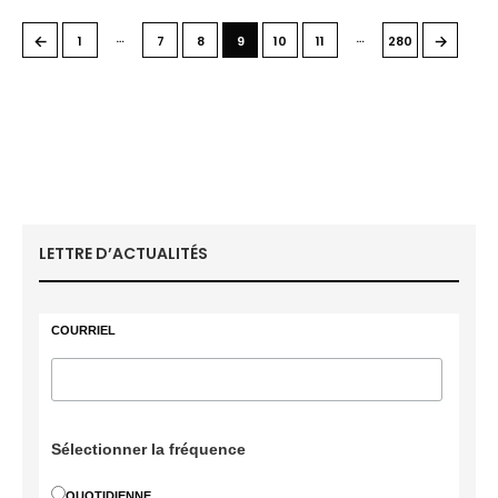
…
…
←
→
1
7
8
9
10
11
280
LETTRE D’ACTUALITÉS
COURRIEL
Sélectionner la fréquence
QUOTIDIENNE