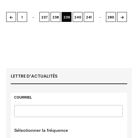
…
…
←
→
1
237
238
239
240
241
280
LETTRE D’ACTUALITÉS
COURRIEL
Sélectionner la fréquence