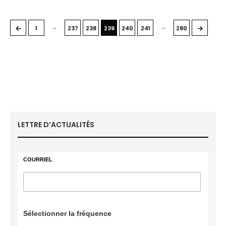
…
…
←
→
1
237
238
239
240
241
280
LETTRE D’ACTUALITÉS
COURRIEL
Sélectionner la fréquence