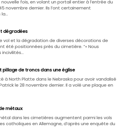
ouvelle fois, en volant un portail entier à l’entrée du
145 novembre dernier. Ils l’ont certainement
 la…
 et dégradées
le vol et la dégradation de diverses décorations de
ent été positionnées près du cimetière. “« Nous
ncivilités…
t pillage de troncs dans une église
té à North Platte dans le Nebraska pour avoir vandalisé
atrick le 28 novembre dernier. Il a volé une plaque en
t de métaux
n métal dans les cimetières augmentent parmi les vols
es catholiques en Allemagne, d’après une enquête du