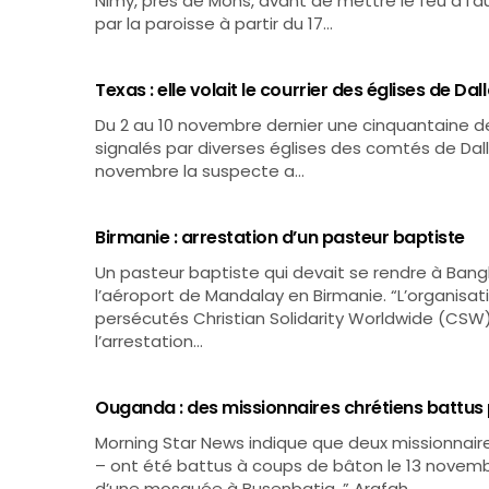
Nimy, près de Mons, avant de mettre le feu à l’a
par la paroisse à partir du 17…
Texas : elle volait le courrier des églises de Dal
Du 2 au 10 novembre dernier une cinquantaine de
signalés par diverses églises des comtés de Dall
novembre la suspecte a…
Birmanie : arrestation d’un pasteur baptiste
Un pasteur baptiste qui devait se rendre à Bang
l’aéroport de Mandalay en Birmanie. “L’organisa
persécutés Christian Solidarity Worldwide (CSW)
l’arrestation…
Ouganda : des missionnaires chrétiens battus
Morning Star News indique que deux missionnai
– ont été battus à coups de bâton le 13 novembr
d’une mosquée à Busenbatia. ” Arafah…