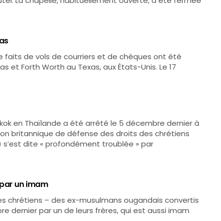
utel. La chapelle, habituellement ouverte, a été fermée
las
 faits de vols de courriers et de chèques ont été
as et Forth Worth au Texas, aux États-Unis. Le 17
kok en Thaïlande a été arrêté le 5 décembre dernier à
tion britannique de défense des droits des chrétiens
 s’est dite « profondément troublée » par
 par un imam
res chrétiens – des ex-musulmans ougandais convertis
e dernier par un de leurs frères, qui est aussi imam