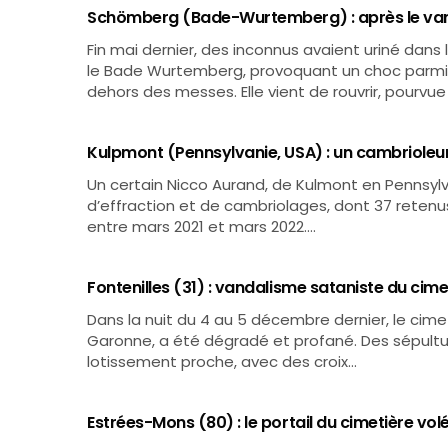
Schömberg (Bade-Wurtemberg) : après le vanda
Fin mai dernier, des inconnus avaient uriné dan
le Bade Wurtemberg, provoquant un choc parmi le
dehors des messes. Elle vient de rouvrir, pourvu
Kulpmont (Pennsylvanie, USA) : un cambrioleur 
Un certain Nicco Aurand, de Kulmont en Pennsylv
d’effraction et de cambriolages, dont 37 retenus 
entre mars 2021 et mars 2022.…
Fontenilles (31) : vandalisme sataniste du cime
Dans la nuit du 4 au 5 décembre dernier, le cime
Garonne, a été dégradé et profané. Des sépultu
lotissement proche, avec des croix…
Estrées-Mons (80) : le portail du cimetière vol