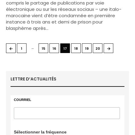
compris le partage de publications par voie
électronique ou sur les réseaux sociaux – une italo-
marocaine vient d’être condamnée en première
instance à trois ans et demi de prison pour
blasphème après…
…
←
→
1
15
16
17
18
19
20
LETTRE D’ACTUALITÉS
COURRIEL
Sélectionner la fréquence