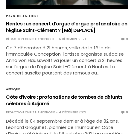
PAYS-DE-LA-LOIRE
Nantes : un concert d’orgue d’orgue profanatoire en
l’église Saint-Clément ? [Màj DEPLACÉ]
RÉDACTION CHRISTIANOPHOBIE
6 DÉCEMBRE 2021
9
Ce 7 décembre à 21 heures, veille de la fête de
l’Immaculée Conception, l’artiste organiste suédoise
Anna von Hausswolff va jouer un concert à 21 heures
sur l’orgue de l’église Saint-Clément à Nantes. Le
concert suscite pourtant des remous au…
AFRIQUE
Côte d’Ivoire : profanations de tombes de défunts
célèbres à Adjamé
RÉDACTION CHRISTIANOPHOBIE
4 DÉCEMBRE 2021
0
Décédé le 04 septembre dernier à l’âge de 82 ans,
Léonard Groguhet, pionnier de l’humour en Côte
d’Ivoire a été inhumé le 09 octobre 2021 au cimetière