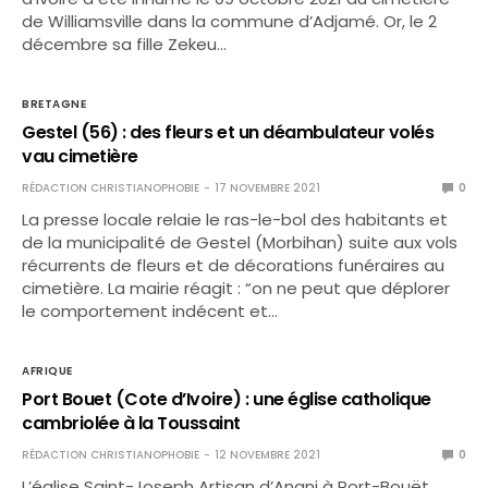
de Williamsville dans la commune d’Adjamé. Or, le 2
décembre sa fille Zekeu…
BRETAGNE
Gestel (56) : des fleurs et un déambulateur volés
vau cimetière
RÉDACTION CHRISTIANOPHOBIE
17 NOVEMBRE 2021
0
La presse locale relaie le ras-le-bol des habitants et
de la municipalité de Gestel (Morbihan) suite aux vols
récurrents de fleurs et de décorations funéraires au
cimetière. La mairie réagit : “on ne peut que déplorer
le comportement indécent et…
AFRIQUE
Port Bouet (Cote d’Ivoire) : une église catholique
cambriolée à la Toussaint
RÉDACTION CHRISTIANOPHOBIE
12 NOVEMBRE 2021
0
L’église Saint-Joseph Artisan d’Anani à Port-Bouët