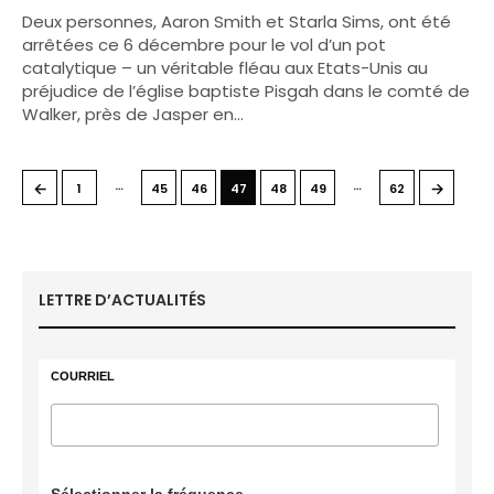
Deux personnes, Aaron Smith et Starla Sims, ont été
arrêtées ce 6 décembre pour le vol d’un pot
catalytique – un véritable fléau aux Etats-Unis au
préjudice de l’église baptiste Pisgah dans le comté de
Walker, près de Jasper en…
…
…
←
→
1
45
46
47
48
49
62
LETTRE D’ACTUALITÉS
COURRIEL
Sélectionner la fréquence