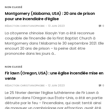
NON CLASSÉ
Montgomery (Alabama, USA) : 20 ans de prison
pour une incendiaire d’église
RÉDACTION CHRISTIANOPHOBIE
13 JUIN 2023
0
La citoyenne chinoise Xiaoyin Yan a été reconnue
coupable de l’incendie de la First Baptist Church à
Montgomery dans l’Alabama le 30 septembre 2021. Elle
encourt 20 ans de prison – la peine doit être
prononcée dans les jours à…
NON CLASSÉ
Fir lawn (Oregon, USA) : une église incendiée mise en
vente
RÉDACTION CHRISTIANOPHOBIE
12 JUIN 2023
0
Le 25 février dernier l’église luthérienne de Fir Lawn à
Lebanon dans l’Oregon aux États-Unis, a été en partie
détruite par le feu – l’incendiaire, qui avait tenté ainsi
de masquer un cambriolage par effraction, avait été