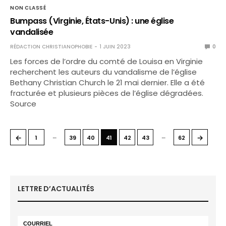
NON CLASSÉ
Bumpass (Virginie, États-Unis) : une église
vandalisée
RÉDACTION CHRISTIANOPHOBIE
1 JUIN 2023
0
Les forces de l’ordre du comté de Louisa en Virginie
recherchent les auteurs du vandalisme de l’église
Bethany Christian Church le 21 mai dernier. Elle a été
fracturée et plusieurs pièces de l’église dégradées.
Source
…
…
←
→
1
39
40
41
42
43
62
LETTRE D’ACTUALITÉS
COURRIEL