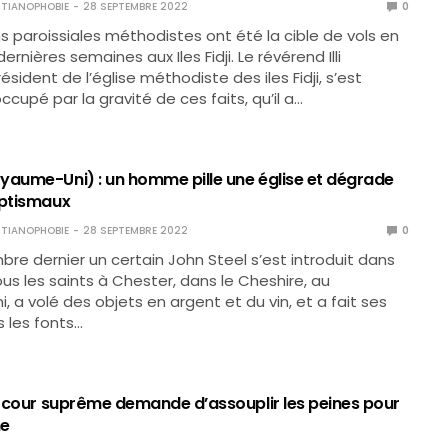
TIANOPHOBIE
28 SEPTEMBRE 2022
0
 paroissiales méthodistes ont été la cible de vols en
ernières semaines aux Iles Fidji. Le révérend Illi
ésident de l’église méthodiste des iles Fidji, s’est
cupé par la gravité de ces faits, qu’il a…
yaume-Uni) : un homme pille une église et dégrade
aptismaux
TIANOPHOBIE
28 SEPTEMBRE 2022
0
bre dernier un certain John Steel s’est introduit dans
ous les saints à Chester, dans le Cheshire, au
 a volé des objets en argent et du vin, et a fait ses
 les fonts…
la cour suprême demande d’assouplir les peines pour
me