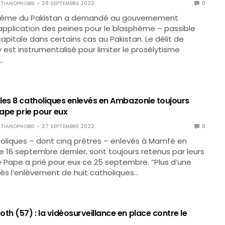
TIANOPHOBIE
28 SEPTEMBRE 2022
0
rême du Pakistan a demandé au gouvernement
l’application des peines pour le blasphème – passible
capitale dans certains cas au Pakistan. Le délit de
est instrumentalisé pour limiter le prosélytisme
…
les 8 catholiques enlevés en Ambazonie toujours
Pape prie pour eux
TIANOPHOBIE
27 SEPTEMBRE 2022
0
holiques – dont cinq prêtres – enlevés à Mamfé en
 16 septembre dernier, sont toujours retenus par leurs
Le Pape a prié pour eux ce 25 septembre. “Plus d’une
ès l’enlèvement de huit catholiques…
h (57) : la vidéosurveillance en place contre le