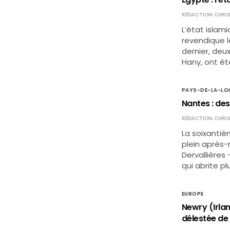
RÉDACTION CHRIS
L’état islam
revendique l
dernier, deu
Hany, ont ét
PAYS-DE-LA-LO
Nantes : des
RÉDACTION CHRIS
La soixantiè
plein après-
Dervallières
qui abrite p
EUROPE
Newry (Irlan
délestée de