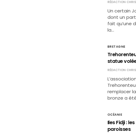
RÉDACTION CHRIS
Un certain J
dont un parti
fait qu’une 
la…
BRETAGNE
Trehorenteu
statue volée
RÉDACTION CHRIS
L’associatio
Trehorenteu
remplacer la
bronze a été
OCÉANIE
Iles Fidji :
paroisses