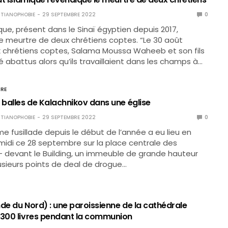
TIANOPHOBIE
29 SEPTEMBRE 2022
0
ique, présent dans le Sinaï égyptien depuis 2017,
e meurtre de deux chrétiens coptes. “Le 30 août
x chrétiens coptes, Salama Moussa Waheeb et son fils
é abattus alors qu’ils travaillaient dans les champs à…
IRE
 balles de Kalachnikov dans une église
TIANOPHOBIE
29 SEPTEMBRE 2022
0
me fusillade depuis le début de l’année a eu lieu en
midi ce 28 septembre sur la place centrale des
 – devant le Building, un immeuble de grande hauteur
lusieurs points de deal de drogue…
de du Nord) : une paroissienne de la cathédrale
 300 livres pendant la communion