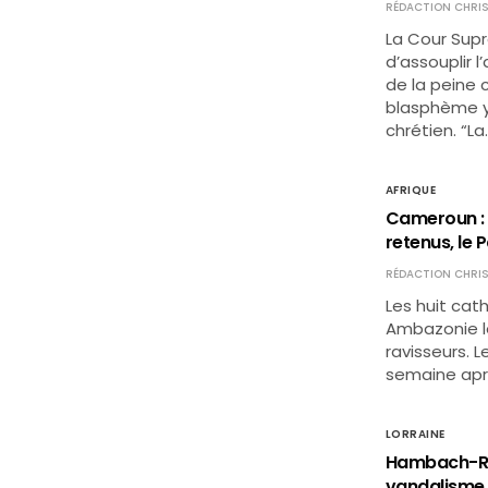
RÉDACTION CHRIS
La Cour Sup
d’assouplir 
de la peine 
blasphème y 
chrétien. “La
AFRIQUE
Cameroun : 
retenus, le 
RÉDACTION CHRIS
Les huit cat
Ambazonie le
ravisseurs. 
semaine apr
LORRAINE
Hambach-Rot
vandalisme