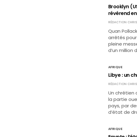
Brooklyn (U
révérend en
RÉDACTION CHRIS
Quan Pollack
arrêtés pour
pleine messe,
d’un million 
AFRIQUE
Libye : un 
RÉDACTION CHRIS
Un chrétien
la partie ou
pays, par de
d’état de dro
AFRIQUE
Egypte : l’é