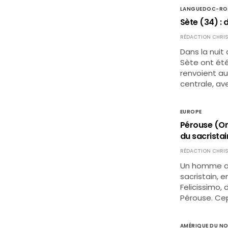
LANGUEDOC-RO
Sète (34) : 
RÉDACTION CHRIS
Dans la nuit
Sète ont été
renvoient au
centrale, av
EUROPE
Pérouse (Ombr
du sacristai
RÉDACTION CHRIS
Un homme a v
sacristain, e
Felicissimo,
Pérouse. Cepe
AMÉRIQUE DU N