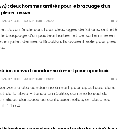
SA) : deux hommes arrêtés pour le braquage d’un
 pleine messe
TIANOPHOBIE
30 SEPTEMBRE 2022
0
 et Juvan Anderson, tous deux âgés de 23 ans, ont été
 le braquage d’un pasteur haïtien et de sa femme en
 en juillet dernier, à Brooklyn. Ils avaient volé pour près
de…
chrétien converti condamné à mort pour apostasie
TIANOPHOBIE
30 SEPTEMBRE 2022
0
 converti a été condamné à mort pour apostasie dans
est de la Libye – tenue en réalité, comme le sud du
s milices claniques ou confessionnelles, en absence
it. ” “Le 4…
tat islamique revendique le meurtre de deux chrétiens