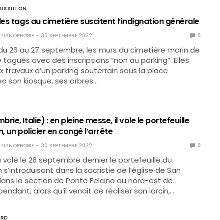
USSILLON
des tags au cimetière suscitent l’indignation générale
TIANOPHOBIE
30 SEPTEMBRE 2022
0
 du 26 au 27 septembre, les murs du cimetière marin de
 tagués avec des inscriptions “non au parking”. Elles
x travaux d’un parking souterrain sous la place
ec son kiosque, ses arbres…
ie, Italie) : en pleine messe, il vole le portefeuille
n, un policier en congé l’arrête
TIANOPHOBIE
30 SEPTEMBRE 2022
0
olé le 26 septembre dernier le portefeuille du
n s’introduisant dans la sacristie de l’église de San
 dans la section de Ponte Felcino au nord-est de
ndant, alors qu’il venait de réaliser son larcin,…
ORD