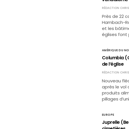
RÉDACTION CHRIS
Près de 22 c
Hambach-Rot
et les bâtim
églises font
AMÉRIQUE DU N
Columbia (C
de l’église
RÉDACTION CHRIS
Nouveau fléa
après le vol
produits alim
pillages d’u
EUROPE
Juprelle (Be
cimetières