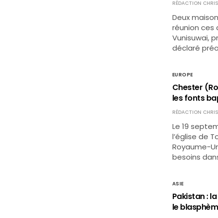
RÉDACTION CHRIS
Deux maisons
réunion ces d
Vunisuwai, pr
déclaré préoc
EUROPE
Chester (Ro
les fonts b
RÉDACTION CHRIS
Le 19 septem
l’église de T
Royaume-Uni,
besoins dans
ASIE
Pakistan : 
le blasphè