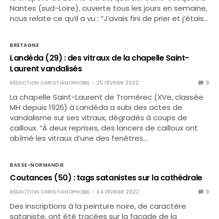
Nantes (sud-Loire), ouverte tous les jours en semaine,
nous relate ce qu’il a vu : “J’avais fini de prier et j’étais…
BRETAGNE
Landéda (29) : des vitraux de la chapelle Saint-
Laurent vandalisés
RÉDACTION CHRISTIANOPHOBIE
25 FÉVRIER 2022
0
La chapelle Saint-Laurent de Tromérec (XVe, classée
MH depuis 1926) à Landéda a subi des actes de
vandalisme sur ses vitraux, dégradés à coups de
cailloux. “À deux reprises, des lancers de cailloux ont
abîmé les vitraux d’une des fenêtres…
BASSE-NORMANDIE
Coutances (50) : tags satanistes sur la cathédrale
RÉDACTION CHRISTIANOPHOBIE
24 FÉVRIER 2022
0
Des inscriptions à la peinture noire, de caractère
sataniste, ont été tracées sur la façade de la