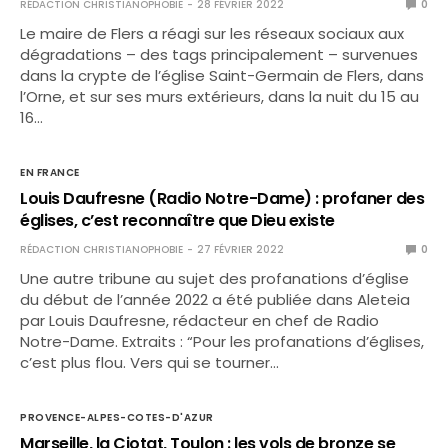
RÉDACTION CHRISTIANOPHOBIE
28 FÉVRIER 2022
0
Le maire de Flers a réagi sur les réseaux sociaux aux
dégradations – des tags principalement – survenues
dans la crypte de l’église Saint-Germain de Flers, dans
l’Orne, et sur ses murs extérieurs, dans la nuit du 15 au
16…
EN FRANCE
Louis Daufresne (Radio Notre-Dame) : profaner des
églises, c’est reconnaître que Dieu existe
RÉDACTION CHRISTIANOPHOBIE
27 FÉVRIER 2022
0
Une autre tribune au sujet des profanations d’église
du début de l’année 2022 a été publiée dans Aleteia
par Louis Daufresne, rédacteur en chef de Radio
Notre-Dame. Extraits : “Pour les profanations d’églises,
c’est plus flou. Vers qui se tourner…
PROVENCE-ALPES-COTES-D'AZUR
Marseille, la Ciotat, Toulon : les vols de bronze se