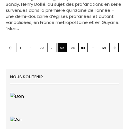
Bondy, Henry Dollié, au sujet des profanations en série
survenues dans la première quinzaine de l’année –
une demi-douzaine d’églises profanées et autant
vandalisées, en France métropolitaine et en Guyane.
“Mon…
…
…
←
→
1
90
91
92
93
94
121
NOUS SOUTENIR