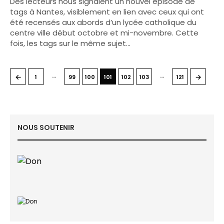
Des lecteurs nous signalent un nouvel épisode de
tags à Nantes, visiblement en lien avec ceux qui ont
été recensés aux abords d’un lycée catholique du
centre ville début octobre et mi-novembre. Cette
fois, les tags sur le même sujet…
…
…
←
→
1
99
100
101
102
103
121
NOUS SOUTENIR