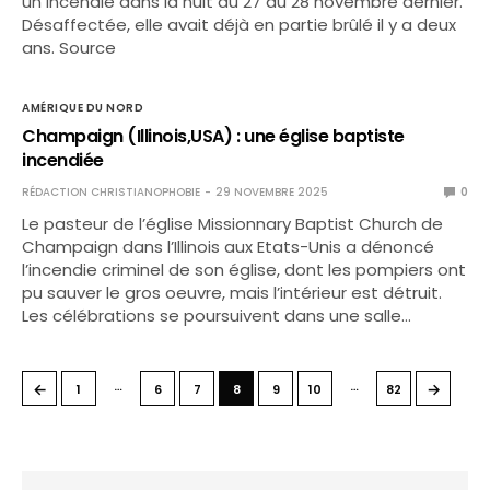
un incendie dans la nuit du 27 au 28 novembre dernier.
Désaffectée, elle avait déjà en partie brûlé il y a deux
ans. Source
AMÉRIQUE DU NORD
Champaign (Illinois,USA) : une église baptiste
incendiée
RÉDACTION CHRISTIANOPHOBIE
29 NOVEMBRE 2025
0
Le pasteur de l’église Missionnary Baptist Church de
Champaign dans l’Illinois aux Etats-Unis a dénoncé
l’incendie criminel de son église, dont les pompiers ont
pu sauver le gros oeuvre, mais l’intérieur est détruit.
Les célébrations se poursuivent dans une salle…
…
…
←
→
1
6
7
8
9
10
82