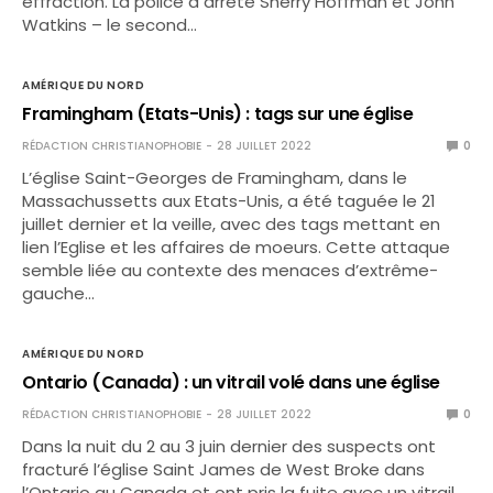
effraction. La police a arrêté Sherry Hoffman et John
Watkins – le second…
AMÉRIQUE DU NORD
Framingham (Etats-Unis) : tags sur une église
RÉDACTION CHRISTIANOPHOBIE
28 JUILLET 2022
0
L’église Saint-Georges de Framingham, dans le
Massachussetts aux Etats-Unis, a été taguée le 21
juillet dernier et la veille, avec des tags mettant en
lien l’Eglise et les affaires de moeurs. Cette attaque
semble liée au contexte des menaces d’extrême-
gauche…
AMÉRIQUE DU NORD
Ontario (Canada) : un vitrail volé dans une église
RÉDACTION CHRISTIANOPHOBIE
28 JUILLET 2022
0
Dans la nuit du 2 au 3 juin dernier des suspects ont
fracturé l’église Saint James de West Broke dans
l’Ontario au Canada et ont pris la fuite avec un vitrail