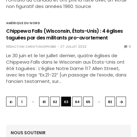
non figuratif des années 1960. Source
AMÉRIQUE DU NORD
Chippewa Falls (Wisconsin, États-Unis) : 4 églises
taguées par des militants pro-avortement
RÉDACTION CHRISTIANOPHOBIE
27 JUILLET 2022
0
Le 30 juin et le 1er juillet dernier, quatre églises de
Chippewa Falls dans le Wisconsin aux États-Unis ont
été taguées : L’église Notre Dame 117 Allen Street,
avec les tags “Ex.21-22” [un passage de l’exode, dans
l’ancien testament, sur…
…
…
←
→
1
61
62
63
64
65
82
NOUS SOUTENIR