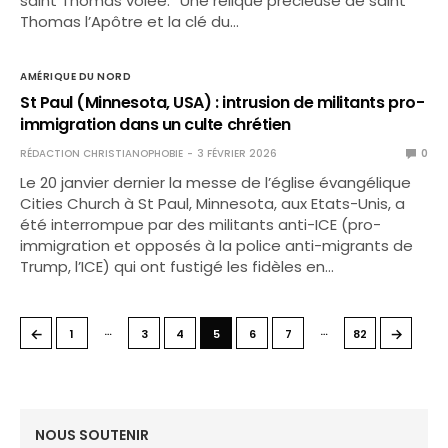
saint Thomas volée. “Une relique précieuse de saint
Thomas l’Apôtre et la clé du…
AMÉRIQUE DU NORD
St Paul (Minnesota, USA) : intrusion de militants pro-
immigration dans un culte chrétien
RÉDACTION CHRISTIANOPHOBIE
3 FÉVRIER 2026
0
Le 20 janvier dernier la messe de l’église évangélique
Cities Church à St Paul, Minnesota, aux Etats-Unis, a
été interrompue par des militants anti-ICE (pro-
immigration et opposés à la police anti-migrants de
Trump, l’ICE) qui ont fustigé les fidèles en…
…
…
←
→
1
3
4
5
6
7
82
NOUS SOUTENIR