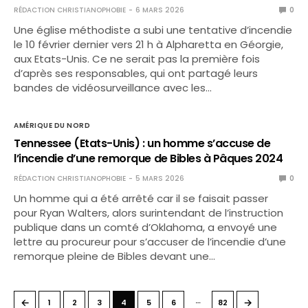
RÉDACTION CHRISTIANOPHOBIE
6 MARS 2026
0
Une église méthodiste a subi une tentative d’incendie
le 10 février dernier vers 21 h à Alpharetta en Géorgie,
aux Etats-Unis. Ce ne serait pas la première fois
d’après ses responsables, qui ont partagé leurs
bandes de vidéosurveillance avec les…
AMÉRIQUE DU NORD
Tennessee (Etats-Unis) : un homme s’accuse de
l’incendie d’une remorque de Bibles à Pâques 2024
RÉDACTION CHRISTIANOPHOBIE
5 MARS 2026
0
Un homme qui a été arrêté car il se faisait passer
pour Ryan Walters, alors surintendant de l’instruction
publique dans un comté d’Oklahoma, a envoyé une
lettre au procureur pour s’accuser de l’incendie d’une
remorque pleine de Bibles devant une…
…
←
→
1
2
3
4
5
6
82