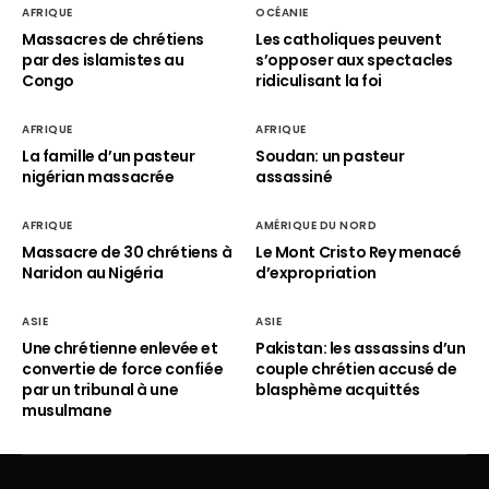
AFRIQUE
OCÉANIE
Massacres de chrétiens
Les catholiques peuvent
par des islamistes au
s’opposer aux spectacles
Congo
ridiculisant la foi
AFRIQUE
AFRIQUE
La famille d’un pasteur
Soudan: un pasteur
nigérian massacrée
assassiné
AFRIQUE
AMÉRIQUE DU NORD
Massacre de 30 chrétiens à
Le Mont Cristo Rey menacé
Naridon au Nigéria
d’expropriation
ASIE
ASIE
Une chrétienne enlevée et
Pakistan: les assassins d’un
convertie de force confiée
couple chrétien accusé de
par un tribunal à une
blasphème acquittés
musulmane