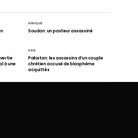
AFRIQUE
an
Soudan: un pasteur assassiné
ASIE
vertie
Pakistan: les assassins d’un couple
al à une
chrétien accusé de blasphème
acquittés