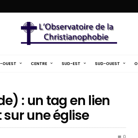
-OUEST
CENTRE
SUD-EST
SUD-OUEST
O
e) : un tag en lien
 sur une église
0